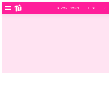
K-POP ICONS
TEST
CE
Menú