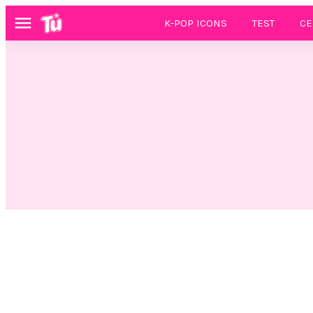
K-POP ICONS
TEST
CE
Menú