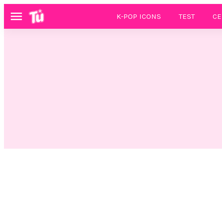
K-POP ICONS
TEST
CE
Menú