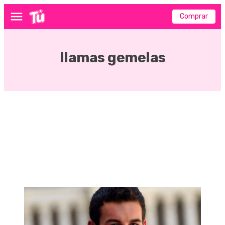
Comprar
Menú
llamas gemelas