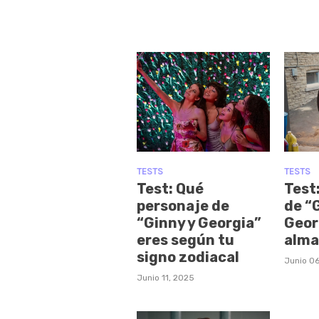
TESTS
TESTS
Test: Qué
Test
personaje de
de “
“Ginny y Georgia”
Geor
eres según tu
alma
signo zodiacal
Junio 06
Junio 11, 2025