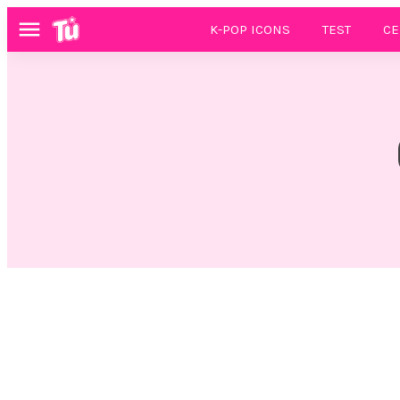
K-POP ICONS
TEST
CE
Menú