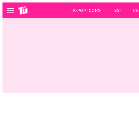
K-POP ICONS
TEST
CE
Menú