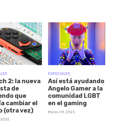
ALES
ESPECIALES
ch 2: la nueva
Así está ayudando
sta de
Angelo Gamer a la
endo que
comunidad LGBT
ía cambiar el
en el gaming
o (otra vez)
Marzo 09, 2023
, 2025