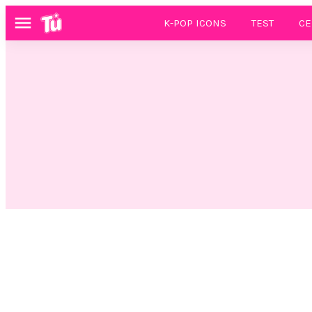
K-POP ICONS
TEST
CE
Menú