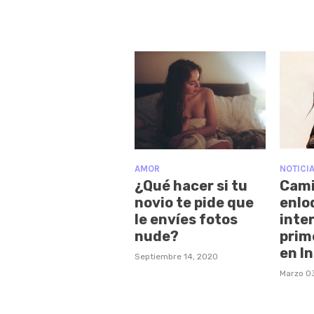
AMOR
NOTICI
¿Qué hacer si tu
Cami
novio te pide que
enlo
le envíes fotos
inte
nude?
prim
en I
Septiembre 14, 2020
Marzo 0