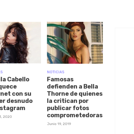
AS
NOTICIAS
la Cabello
Famosas
quece
defienden a Bella
rnet con su
Thorne de quienes
er desnudo
la critican por
nstagram
publicar fotos
comprometedoras
3, 2020
Junio 19, 2019