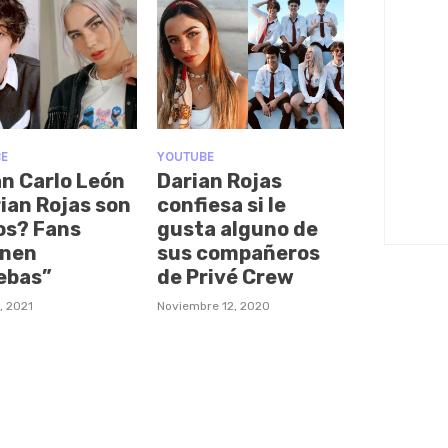
E
YOUTUBE
n Carlo León
Darian Rojas
rian Rojas son
confiesa si le
os? Fans
gusta alguno de
nen
sus compañeros
ebas”
de Privé Crew
, 2021
Noviembre 12, 2020