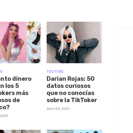
E
YOUTUBE
nto dinero
Darian Rojas: 50
n los 5
datos curiosos
okers más
que no conocías
sos de
sobre la TikToker
co?
Abril 24, 2021
 2021