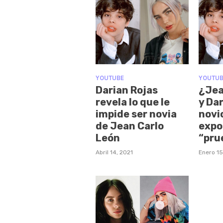
YOUTUBE
YOUTUB
Darian Rojas
¿Jea
revela lo que le
y Da
impide ser novia
novi
de Jean Carlo
expo
León
“pru
Abril 14, 2021
Enero 15