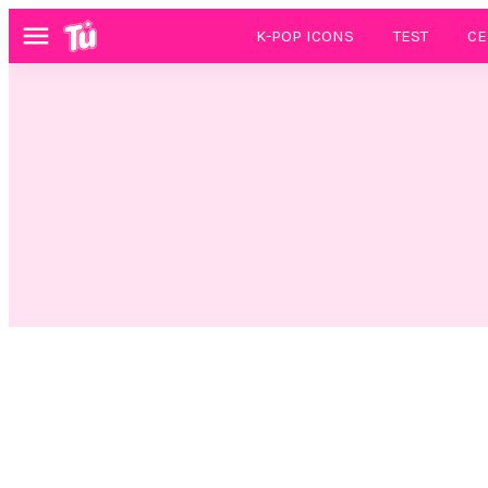
K-POP ICONS
TEST
CE
Menú