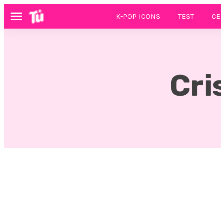
K-POP ICONS
TEST
CE
Menú
Cri