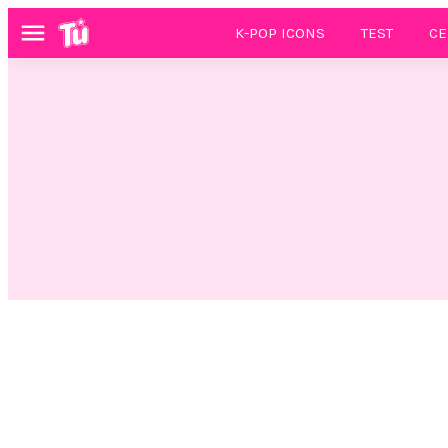
K-POP ICONS
TEST
CE
Menú