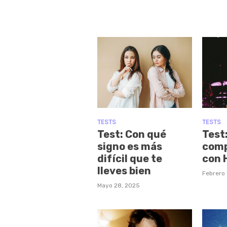
TESTS
TESTS
Test: Con qué
Test
signo es más
comp
difícil que te
con 
lleves bien
Febrero
Mayo 28, 2025