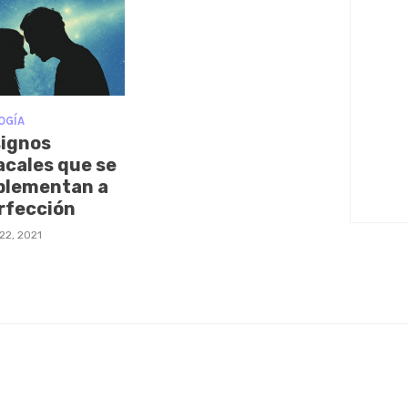
OGÍA
signos
acales que se
lementan a
erfección
22, 2021