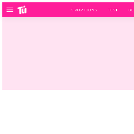
K-POP ICONS
TEST
CE
Menú