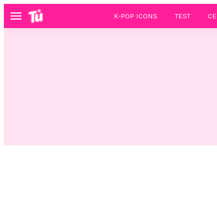
K-POP ICONS
TEST
CE
Menú