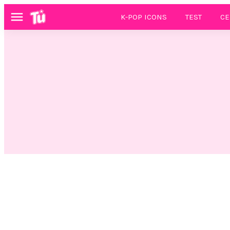
K-POP ICONS
TEST
CE
Menú