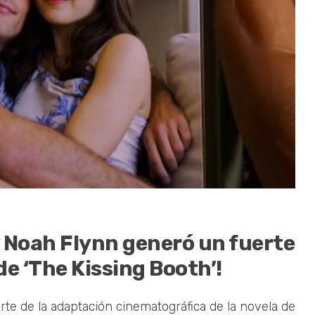
 y Noah Flynn generó un fuerte
de ‘The Kissing Booth’!
rte de la adaptación cinematográfica de la novela de