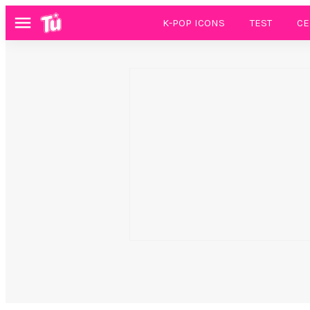
K-POP ICONS
TEST
CE
Menú