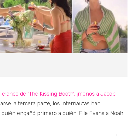
l elenco de ‘The Kissing Booth’, ¡menos a Jacob
rse la tercera parte, los internautas han
 quién engañó primero a quién: Elle Evans a Noah