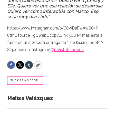
donde Chloe estaría allí. Quiero ver a [Chloe] y
Elle. Quiero ver que esa relación se desarrolle.
Quiero ver cómo interactúa con Marco. Eso
sería muy divertido”.
https://www.instagram.com/p/CCwDaFWAwS0/?
utm_source=ig_web_copy_link ¿Quién más está a
favor de una tercera entrega de ‘The Kissing Booth’?
Síguenos en Instagram:
@revistatumexico
Facebook
Twitter
Tumblr
Copy
THE KISSING BOOTH
Melisa Velázquez