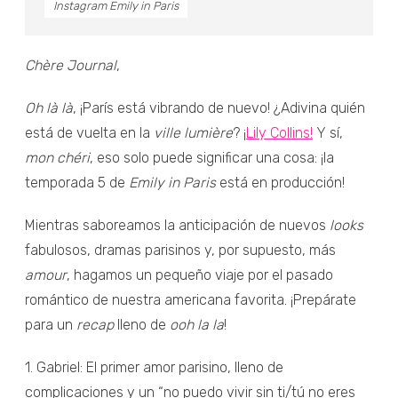
Instagram Emily in Paris
Chère Journal
,
Oh là là
, ¡París está vibrando de nuevo! ¿Adivina quién
está de vuelta en la
ville lumière
? ¡
Lily Collins!
Y sí,
mon chéri
, eso solo puede significar una cosa: ¡la
temporada 5 de
Emily in Paris
está en producción!
Mientras saboreamos la anticipación de nuevos
looks
fabulosos, dramas parisinos y, por supuesto, más
amour
, hagamos un pequeño viaje por el pasado
romántico de nuestra americana favorita. ¡Prepárate
para un
recap
lleno de
ooh la la
!
1. Gabriel: El primer amor parisino, lleno de
complicaciones y un “no puedo vivir sin ti/tú no eres