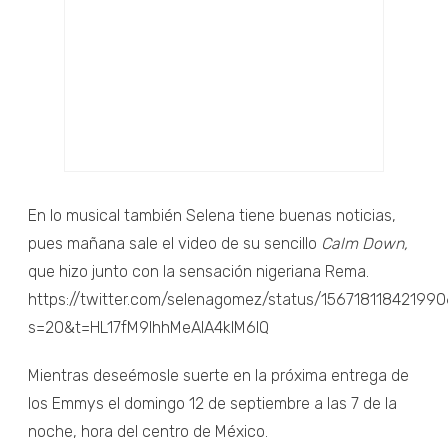
En lo musical también Selena tiene buenas noticias,
pues mañana sale el video de su sencillo
Calm Down,
que hizo junto con la sensación nigeriana Rema.
https://twitter.com/selenagomez/status/15671811842199
s=20&t=HL17fM9IhhMeAlA4kIM6IQ
Mientras deseémosle suerte en la próxima entrega de
los Emmys el domingo 12 de septiembre a las 7 de la
noche, hora del centro de México.