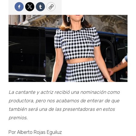
Facebook
Twitter
Tumblr
Copy
La cantante y actriz recibió una nominación como
productora, pero nos acabamos de enterar de que
también será una de las presentadoras en estos
premios.
Por Alberto Rojas Eguiluz