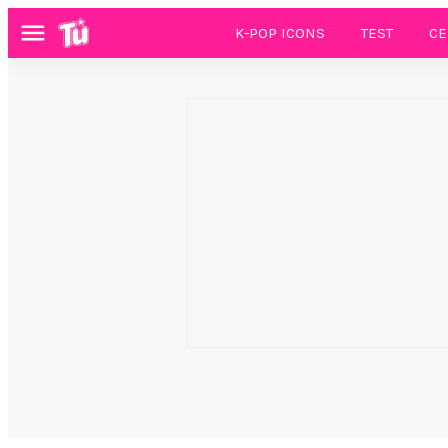
K-POP ICONS
TEST
CE
Menú