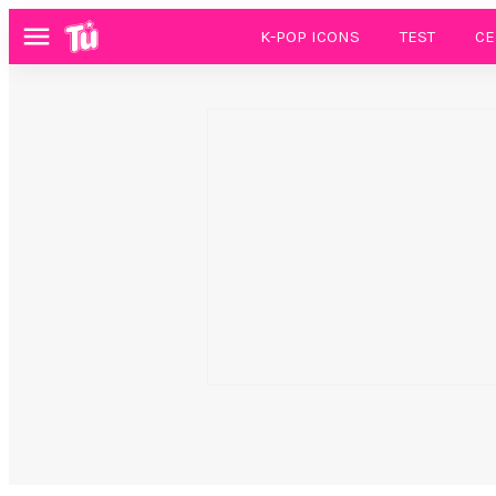
K-POP ICONS
TEST
CE
Menú