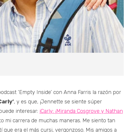
dcast ‘Empty Inside’ con Anna Farris la razón por
Carly’
, y es que, ¡Jennette se siente súper
puede interesar:
iCarly: ¡Miranda Cosgrove y Nathan
o mi carrera de muchas maneras. Me siento tan
tí que era el más cursi, vergonzoso. Mis amigos a