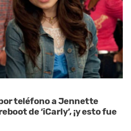
por teléfono a Jennette
boot de ‘iCarly’, ¡y esto fue