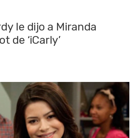
y le dijo a Miranda
t de ‘iCarly’