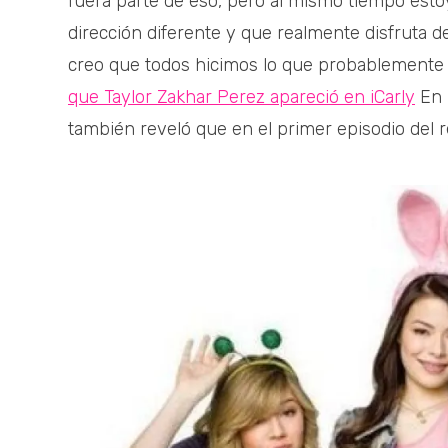
fuera parte de eso, pero al mismo tiempo estoy 
dirección diferente y que realmente disfruta de
creo que todos hicimos lo que probablemente 
que Taylor Zakhar Perez apareció en iCarly
En 
también reveló que en el primer episodio del 