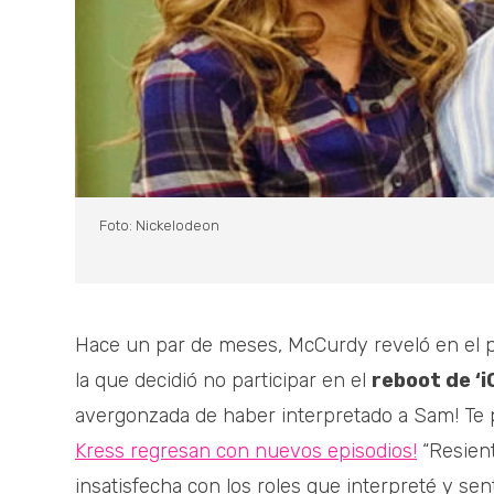
Foto: Nickelodeon
Hace un par de meses, McCurdy reveló en el po
la que decidió no participar en el
reboot de ‘i
avergonzada de haber interpretado a Sam! Te 
Kress regresan con nuevos episodios!
“Resient
insatisfecha con los roles que interpreté y sen