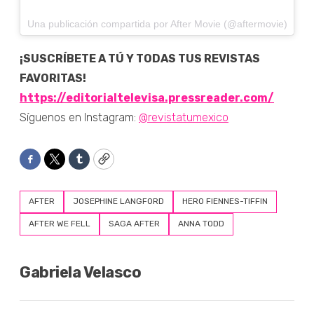
Una publicación compartida por After Movie (@aftermovie)
¡SUSCRÍBETE A TÚ Y TODAS TUS REVISTAS
FAVORITAS!
https://editorialtelevisa.pressreader.com/
Síguenos en Instagram:
@revistatumexico
Facebook
Twitter
Tumblr
Copy
AFTER
JOSEPHINE LANGFORD
HERO FIENNES-TIFFIN
AFTER WE FELL
SAGA AFTER
ANNA TODD
Gabriela Velasco