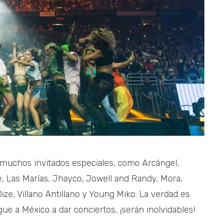
 muchos invitados especiales, como Arcángel,
 Las Marías, Jhayco, Jowell and Randy, Mora,
ze, Villano Antillano y Young Miko. La verdad es
 a México a dar conciertos, ¡serán inolvidables!