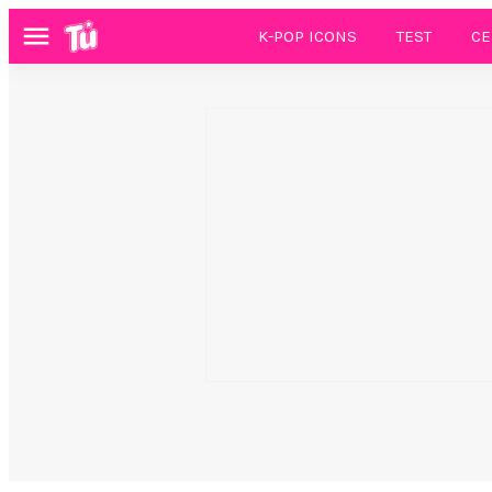
K-POP ICONS
TEST
CE
Menú