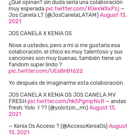
¿Qué opinan? sin duda sería una colaboración
muy esperada
pic.twitter.com/KGexWXxPzj
—
Jos Canela LT (@JosCanelaLATAM)
August 13,
2021
JOS CANELA X KENIA OS
Nose a ustedes, pero a mi si me gustaría esa
colaboración, el chico es muy talentoso y sus
canciones son muy buenas, también tiene un
fandom super lindo ?
pic.twitter.com/UEs8n8t622
Yo después de imaginarme esta colaboración
JOS CANELA X KENIA OS JOS CANELA MV
FRESH
pic.twitter.com/hkSPgmpNvR
— andas
fresh; Yolo ✌︎?? (@yolotzin_rm)
August 13,
2021
— Kenia Os Acceso ? (@AccesoKeniaOs)
August
13, 2021