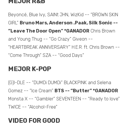
MEJOR R&B
Beyoncé, Blue Ivy, SAINt JHN, WizKid -- “BROWN SKIN
GIRL”
Bruno Mars, Anderson .Paak, Silk Sonic --
“Leave The Door Open” *GANADOR
Chris Brown
and Young Thug -- “Go Crazy” Giveon --
“HEARTBREAK ANNIVERSARY” H.E.R. ft. Chris Brown --
“Come Through” SZA -- “Good Days”
MEJOR K-POP
(G)I-DLE -- “DUMDi DUMDi” BLACKPINK and Selena
Gomez -- “Ice Cream”
BTS -- “Butter” *GANADOR
Monsta X -- “Gambler” SEVENTEEN -- “Ready to love”
TWICE -- “Alcohol-Free”
VIDEO FOR GOOD