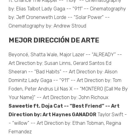
ft. Chance The Rapper -- “Holy” -- Cinematography
by: Elias Talbot Lady Gaga -- “911" -- Cinematography
by: Jeff Cronenweth Lorde -- “Solar Power” --
Cinematography by: Andrew Stroud
MEJOR DIRECCIÓN DE ARTE
Beyoncé, Shatta Wale, Major Lazer -- “ALREADY” --
Art Direction by: Susan Linns, Gerard Santos Ed
Sheeran -- “Bad Habits” -- Art Direction by: Alison
Dominitz Lady Gaga -- “911" -- Art Direction by: Tom
Foden, Peter Andrus Lil Nas X -- “MONTERO (Call Me By
Your Name)” -- Art Direction by: John Richoux
Saweetie ft. Doja Cat -- “Best Friend” -- Art
Direction by: Art Haynes GANADOR
Taylor Swift -
- “willow” -- Art Direction by: Ethan Tobman, Regina
Fernandez