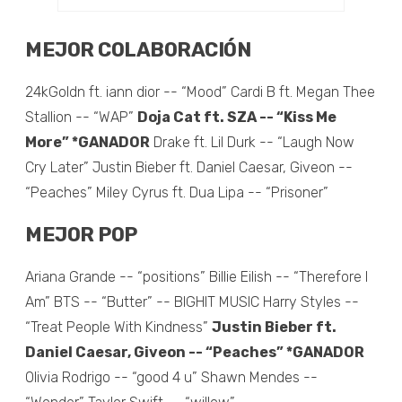
MEJOR COLABORACIÓN
24kGoldn ft. iann dior -- “Mood” Cardi B ft. Megan Thee
Stallion -- “WAP”
Doja Cat ft. SZA -- “Kiss Me
More” *GANADOR
Drake ft. Lil Durk -- “Laugh Now
Cry Later” Justin Bieber ft. Daniel Caesar, Giveon --
“Peaches” Miley Cyrus ft. Dua Lipa -- “Prisoner”
MEJOR POP
Ariana Grande -- “positions” Billie Eilish -- “Therefore I
Am” BTS -- “Butter” -- BIGHIT MUSIC Harry Styles --
“Treat People With Kindness”
Justin Bieber ft.
Daniel Caesar, Giveon -- “Peaches” *GANADOR
Olivia Rodrigo -- “good 4 u” Shawn Mendes --