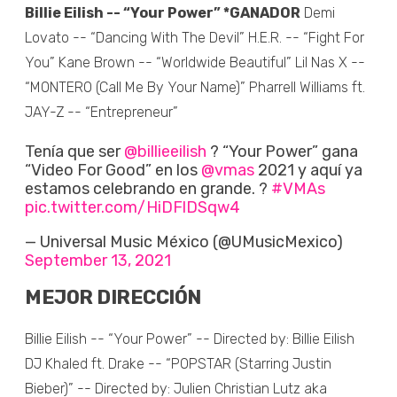
Billie Eilish -- “Your Power” *GANADOR
Demi
Lovato -- “Dancing With The Devil” H.E.R. -- “Fight For
You” Kane Brown -- “Worldwide Beautiful” Lil Nas X --
“MONTERO (Call Me By Your Name)” Pharrell Williams ft.
JAY-Z -- “Entrepreneur”
Tenía que ser
@billieeilish
? “Your Power” gana
“Video For Good” en los
@vmas
2021 y aquí ya
estamos celebrando en grande. ?
#VMAs
pic.twitter.com/HiDFlDSqw4
— Universal Music México (@UMusicMexico)
September 13, 2021
MEJOR DIRECCIÓN
Billie Eilish -- “Your Power” -- Directed by: Billie Eilish
DJ Khaled ft. Drake -- “POPSTAR (Starring Justin
Bieber)” -- Directed by: Julien Christian Lutz aka