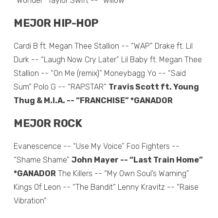
“Wonder” Taylor Swift -- “willow”
MEJOR HIP-HOP
Cardi B ft. Megan Thee Stallion -- “WAP” Drake ft. Lil
Durk -- “Laugh Now Cry Later” Lil Baby ft. Megan Thee
Stallion -- “On Me (remix)” Moneybagg Yo -- “Said
Sum” Polo G -- “RAPSTAR”
Travis Scott ft. Young
Thug & M.I.A. -- “FRANCHISE” *GANADOR
MEJOR ROCK
Evanescence -- “Use My Voice” Foo Fighters --
“Shame Shame”
John Mayer -- “Last Train Home”
*GANADOR
The Killers -- “My Own Soul’s Warning”
Kings Of Leon -- “The Bandit” Lenny Kravitz -- “Raise
Vibration”