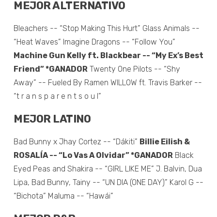
MEJOR ALTERNATIVO
Bleachers -- “Stop Making This Hurt” Glass Animals --
“Heat Waves” Imagine Dragons -- “Follow You”
Machine Gun Kelly ft. Blackbear -- “My Ex’s Best
Friend” *GANADOR
Twenty One Pilots -- “Shy
Away” -- Fueled By Ramen WILLOW ft. Travis Barker --
“t r a n s p a r e n t s o u l”
MEJOR LATINO
Bad Bunny x Jhay Cortez -- “Dákiti”
Billie Eilish &
ROSALÍA -- “Lo Vas A Olvidar” *GANADOR
Black
Eyed Peas and Shakira -- “GIRL LIKE ME” J. Balvin, Dua
Lipa, Bad Bunny, Tainy -- “UN DIA (ONE DAY)” Karol G --
“Bichota” Maluma -- “Hawái”