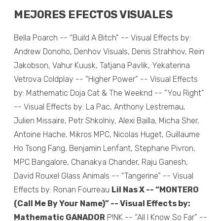
MEJORES EFECTOS VISUALES
Bella Poarch -- “Build A Bitch” -- Visual Effects by:
Andrew Donoho, Denhov Visuals, Denis Strahhov, Rein
Jakobson, Vahur Kuusk, Tatjana Pavlik, Yekaterina
Vetrova Coldplay -- “Higher Power” -- Visual Effects
by: Mathematic Doja Cat & The Weeknd -- “You Right”
-- Visual Effects by: La Pac, Anthony Lestremau,
Julien Missaire, Petr Shkolniy, Alexi Bailla, Micha Sher,
Antoine Hache, Mikros MPC, Nicolas Huget, Guillaume
Ho Tsong Fang, Benjamin Lenfant, Stephane Pivron,
MPC Bangalore, Chanakya Chander, Raju Ganesh,
David Rouxel Glass Animals -- “Tangerine” -- Visual
Effects by: Ronan Fourreau
Lil Nas X -- “MONTERO
(Call Me By Your Name)” -- Visual Effects by:
Mathematic GANADOR
P!NK -- “All I Know So Far” --