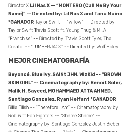
Director X
Lil Nas X -- “MONTERO (Call Me By Your
Name)” -- Directed by: Lil Nas X and Tanu Muino
*GANADOR
Taylor Swift -- “willow” -- Directed by:
Taylor Swift Travis Scott ft. Young Thug & M.I.A --
“Franchise” -- Directed by: Travis Scott Tyler, The
Creator -- “LUMBERJACK” -- Directed by: Wolf Haley
MEJOR CINEMATOGRAFÍA
Beyoncé, Blue Ivy, SAINt JHN, WizKid -- “BROWN
SKIN GIRL” -- Cinematography by: Benoit Soler,
Malik H. Sayeed, MOHAMMAED ATTA AHMED,
Santiago Gonzalez, Ryan Helfant *GANADOR
Billie Eilish -- “Therefore I Am” -- Cinematography by:
Rob Witt Foo Fighters -- “Shame Shame” --
Cinematography by: Santiago Gonzalez Justin Bieber