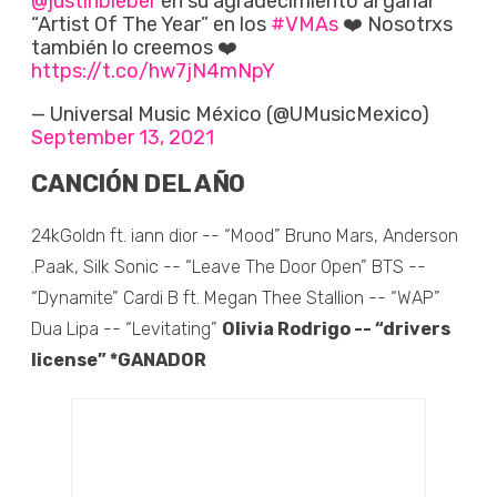
@justinbieber
en su agradecimiento al ganar
“Artist Of The Year” en los
#VMAs
❤️ Nosotrxs
también lo creemos ❤️
https://t.co/hw7jN4mNpY
— Universal Music México (@UMusicMexico)
September 13, 2021
CANCIÓN DEL AÑO
24kGoldn ft. iann dior -- “Mood” Bruno Mars, Anderson
.Paak, Silk Sonic -- “Leave The Door Open” BTS --
“Dynamite” Cardi B ft. Megan Thee Stallion -- “WAP”
Dua Lipa -- “Levitating”
Olivia Rodrigo -- “drivers
license” *GANADOR