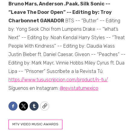
Bruno Mars, Anderson .Paak, Silk Sonic --
“Leave The Door Open” -- Editing by: Troy
Charbonnet GANADOR
BTS -- “Butter” -- Editing
by: Yong Seok Choi from Lumpens Drake -- “What’s
Next” -- Editing by: Noah Kendal Harry Styles -- “Treat
People With Kindness” -- Editing by: Claudia Wass
Justin Bieber ft. Daniel Caesar, Giveon -- “Peaches” --
Editing by: Mark Mayr, Vinnie Hobbs Miley Cyrus ft. Dua
Lipa -- “Prisoner” Suscríbete a la Revista Tú:
https://www.tususcripcion.com/product/n-tu/
Síguenos en Instagram:
@revistatumexico
Facebook
Twitter
Tumblr
Copy
MTV VIDEO MUSIC AWARDS