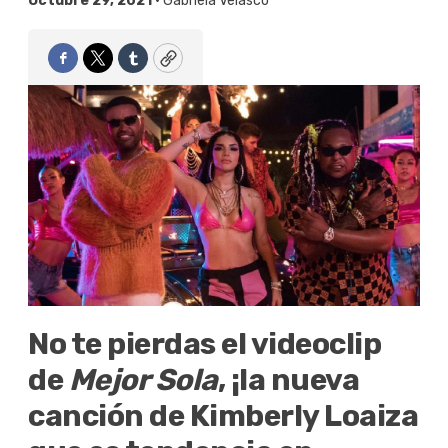
Octubre 29, 2021 •
Gabriela Velasco
Facebook
Twitter
Tumblr
Copy
No te pierdas el videoclip
de
Mejor Sola
, ¡la nueva
canción de Kimberly Loaiza