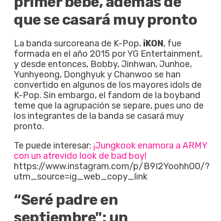
primer bebé, además de
que se casará muy pronto
La banda surcoreana de K-Pop,
iKON
, fue
formada en el año 2015 por YG Entertainment,
y desde entonces, Bobby, Jinhwan, Junhoe,
Yunhyeong, Donghyuk y Chanwoo se han
convertido en algunos de los mayores idols de
K-Pop. Sin embargo, el fandom de la boyband
teme que la agrupación se separe, pues uno de
los integrantes de la banda se casará muy
pronto.
Te puede interesar:
¡Jungkook enamora a ARMY
con un atrevido look de bad boy!
https://www.instagram.com/p/B9I2YoohhO0/?
utm_source=ig_web_copy_link
“Seré padre en
septiembre": un