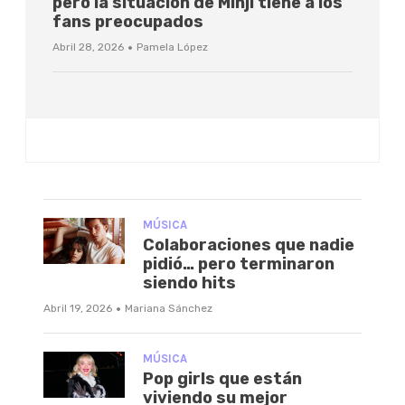
pero la situación de Minji tiene a los
fans preocupados
·
Abril 28, 2026
Pamela López
MÚSICA
Colaboraciones que nadie
pidió… pero terminaron
siendo hits
·
Abril 19, 2026
Mariana Sánchez
MÚSICA
Pop girls que están
viviendo su mejor