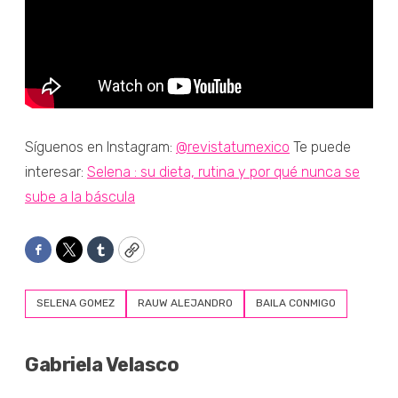
Síguenos en Instagram:
@revistatumexico
Te puede
interesar:
Selena : su dieta, rutina y por qué nunca se
sube a la báscula
Facebook
Twitter
Tumblr
Copy
SELENA GOMEZ
RAUW ALEJANDRO
BAILA CONMIGO
Gabriela Velasco