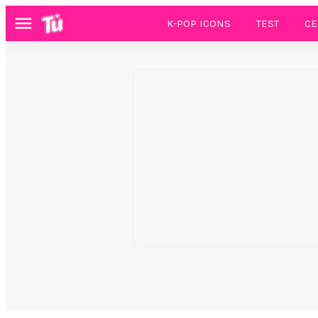
K-POP ICONS
TEST
CE
Menú