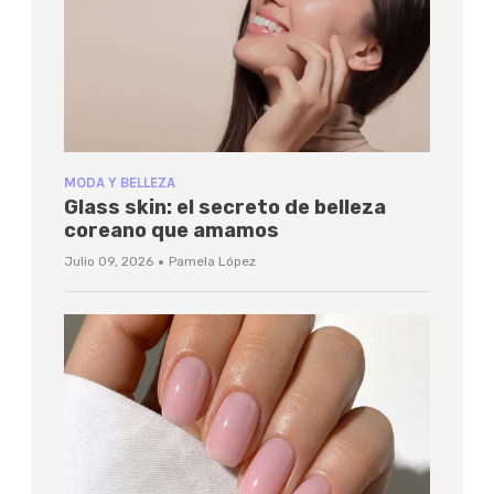
MODA Y BELLEZA
Glass skin: el secreto de belleza
coreano que amamos
·
Julio 09, 2026
Pamela López