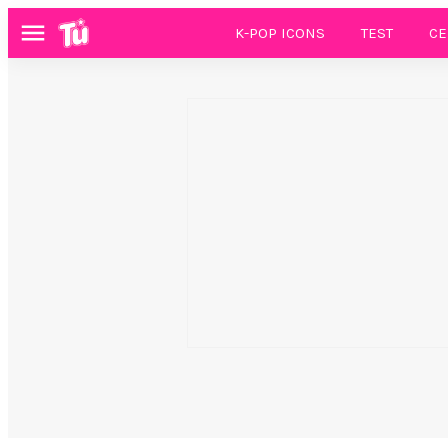
K-POP ICONS
TEST
CE
Menú