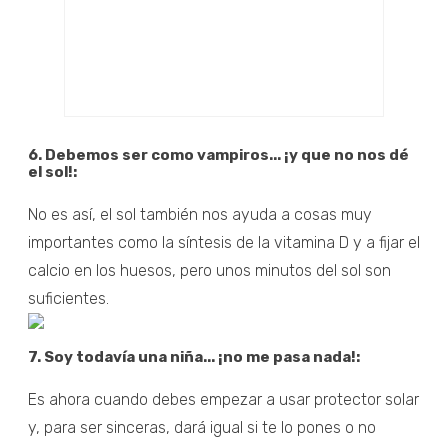
6. Debemos ser como vampiros... ¡y que no nos dé
el sol!:
No es así, el sol también nos ayuda a cosas muy
importantes como la síntesis de la vitamina D y a fijar el
calcio en los huesos, pero unos minutos del sol son
suficientes.
7. Soy todavía una niña... ¡no me pasa nada!:
Es ahora cuando debes empezar a usar protector solar
y, para ser sinceras, dará igual si te lo pones o no