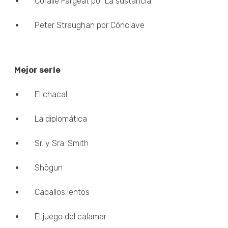
Coralie Fargeat por La sustancia
Peter Straughan por Cónclave
Mejor serie
El chacal
La diplomática
Sr. y Sra. Smith
Shōgun
Caballos lentos
El juego del calamar