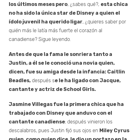
los últimos meses pero
, ¿sabes qué?,
esta chica
no ha sido la única star de Disney a quien el
ídolo juvenil ha querido ligar
, ¿quieres saber por
quién más le latía más fuerte el corazón al
canadiense? Sigue leyendo.
Antes de que la fama le sonriera tanto a
Justin, a él se le conoció una novia quien,
dicen, fue su amiga desde la infancia: Caitlin
Beadles,
después s
e le ha ligado con Jacque,
cantante y actriz de School Girls.
Jasmine Villegas fue la primera chica que ha
trabajado con Disney que anduvo con el
cantante canadiense
; después vinieron los
descalabros, pues Justin fijó sus ojos en
Miley Cyrus
quien, como quien dice, le dio un portazo en la