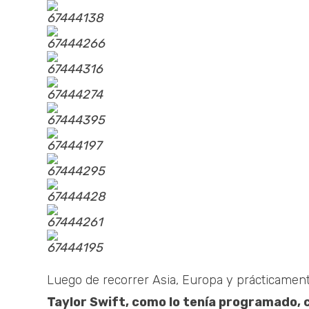
67444138
67444266
67444316
67444274
67444395
67444197
67444295
67444428
67444261
67444195
Luego de recorrer Asia, Europa y prácticamen
Taylor Swift, como lo tenía programado, c