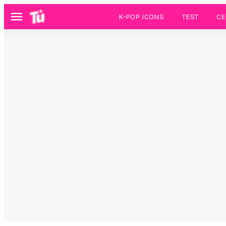
K-POP ICONS
TEST
CE
Menú