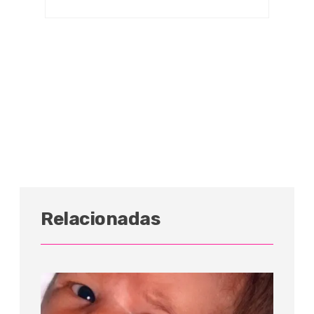
Relacionadas