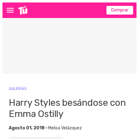
Comprar
Menú
GALERÍAS
Harry Styles besándose con
Emma Ostilly
Agosto 01, 2018 •
Melisa Velázquez