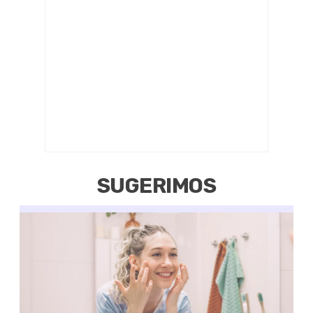
SUGERIMOS