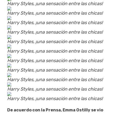
Harry Styles, ¡una sensación entre las chicas!
Harry Styles, ¡una sensación entre las chicas!
Harry Styles, ¡una sensación entre las chicas!
Harry Styles, ¡una sensación entre las chicas!
Harry Styles, ¡una sensación entre las chicas!
Harry Styles, ¡una sensación entre las chicas!
Harry Styles, ¡una sensación entre las chicas!
Harry Styles, ¡una sensación entre las chicas!
Harry Styles, ¡una sensación entre las chicas!
Harry Styles, ¡una sensación entre las chicas!
Harry Styles, ¡una sensación entre las chicas!
De acuerdo con la Prensa, Emma Ostilly se vio