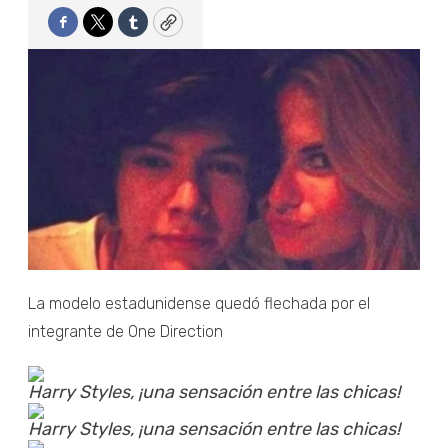
Facebook
Twitter
Tumblr
Copy
La modelo estadunidense quedó flechada por el
integrante de One Direction
Harry Styles, ¡una sensación entre las chicas!
Harry Styles, ¡una sensación entre las chicas!