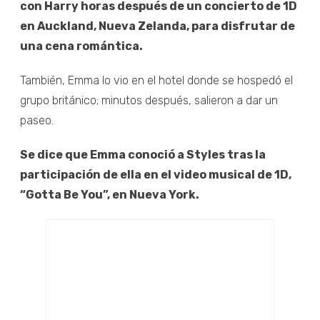
con Harry horas después de un concierto de 1D
en Auckland, Nueva Zelanda, para disfrutar de
una cena romántica.
También, Emma lo vio en el hotel donde se hospedó el
grupo británico; minutos después, salieron a dar un
paseo.
Se dice que Emma conoció a Styles tras la
participación de ella en el video musical de 1D,
“Gotta Be You”, en Nueva York.