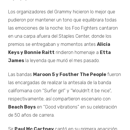
Los organizadores del Grammy hicieron lo mejor que
pudieron por mantener un tono que equilibrara todas
las emociones de la noche: los Foo Fighters cantaron
en una carpa afuera del Staples Center, donde los
premios se entregaban y momentos antes
Alicia
Keys y Bonnie Raitt
rindieron homenaje a
Etta
James
la leyenda que murió el mes pasado.
Las bandas
Maroon 5 y Fosther The People
fueron
las encargadas de realizar la antesala de la banda
californiana con “Surfer girl” y “Wouldn’t it be nice”,
respectivamente; así compartieron escenario con
Beach Boys
en “Good vibrations” en su celebración
de 50 años de carrera.
Sir
Paul Mc Cartney
cantó en su primera apacición