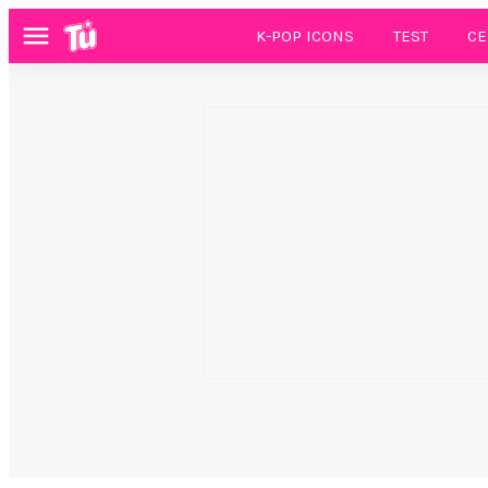
K-POP ICONS
TEST
CE
Menú