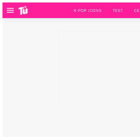
K-POP ICONS
TEST
CE
Menú