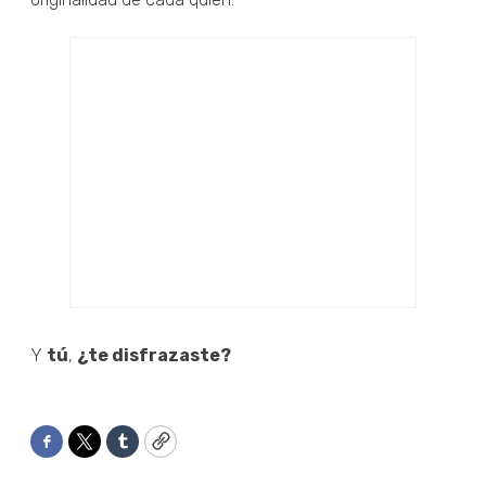
Y
tú
,
¿te disfrazaste?
Facebook
Twitter
Tumblr
Copy