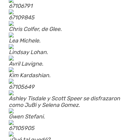
67106791
67109845
Chris Colfer, de Glee.
Lea Michele.
Lindsay Lohan.
Avril Lavigne.
Kim Kardashian.
67105649
Ashley Tisdale y Scott Speer se disfrazaron
como JuBi y Selena Gomez.
Gwen Stefani.
67105905
¿Qué tal quedó?