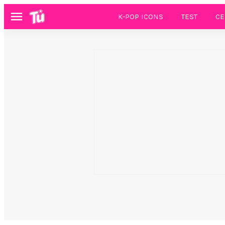
K-POP ICONS
TEST
CE
Menú