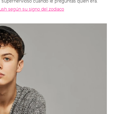
e supernervioso cuando le preguntas quién era.
crush según su signo del zodiaco