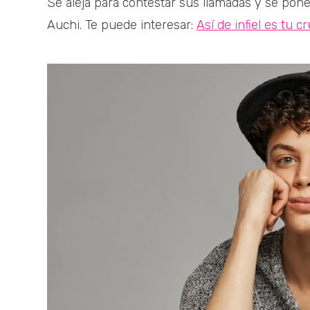
Se aleja para contestar sus llamadas y se pon
Auchi. Te puede interesar:
Así de infiel es tu 