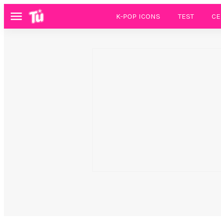
K-POP ICONS
TEST
CE
Menú