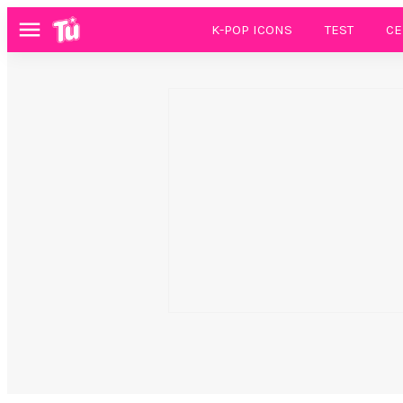
K-POP ICONS
TEST
CE
Menú