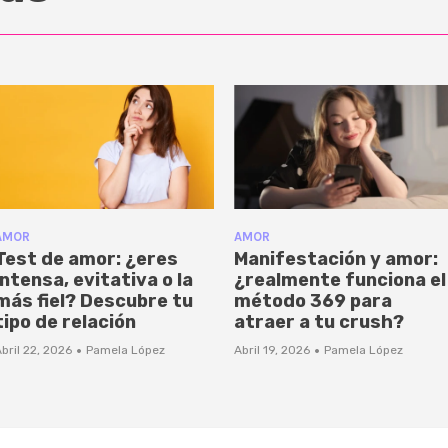
AMOR
AMOR
Test de amor: ¿eres
Manifestación y amor:
intensa, evitativa o la
¿realmente funciona el
más fiel? Descubre tu
método 369 para
tipo de relación
atraer a tu crush?
·
·
bril 22, 2026
Pamela López
Abril 19, 2026
Pamela López