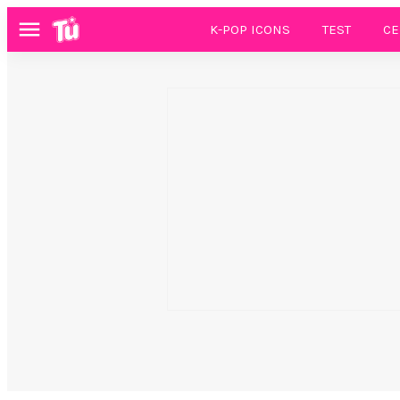
K-POP ICONS
TEST
CE
Menú