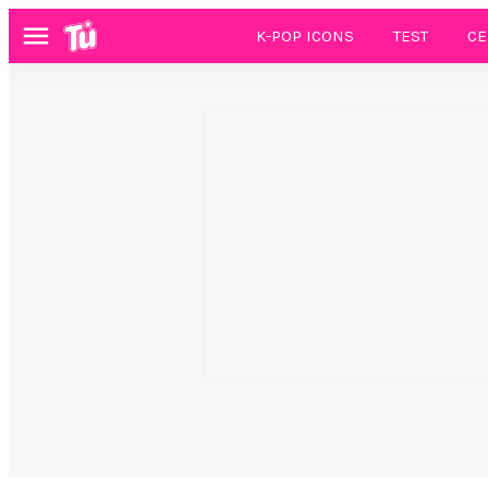
K-POP ICONS
TEST
CE
Menú