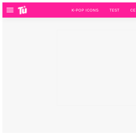
K-POP ICONS
TEST
CE
Menú