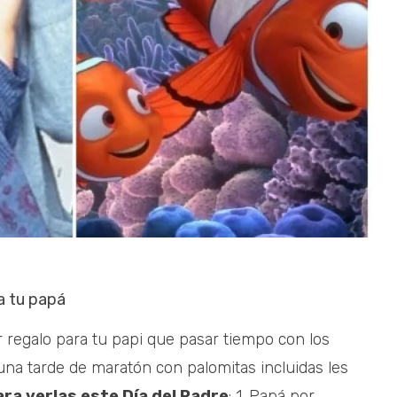
a tu papá
r regalo para tu papi que pasar tiempo con los
 una tarde de maratón con palomitas incluidas les
ara verlas este Día del Padre
: 1. Papá por