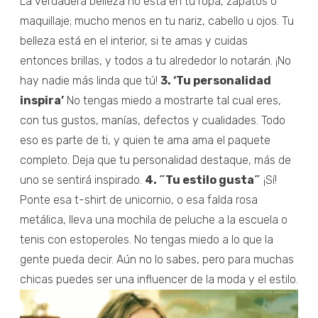
La verdadera belleza no está en tu ropa, zapatos o
maquillaje; mucho menos en tu nariz, cabello u ojos. Tu
belleza está en el interior, si te amas y cuidas
entonces brillas, y todos a tu alrededor lo notarán. ¡No
hay nadie más linda que tú!
3. ‘Tu personalidad
inspira’
No tengas miedo a mostrarte tal cual eres,
con tus gustos, manías, defectos y cualidades. Todo
eso es parte de ti, y quien te ama ama el paquete
completo. Deja que tu personalidad destaque, más de
uno se sentirá inspirado.
4. ˝Tu estilo gusta˝
¡Sí!
Ponte esa t-shirt de unicornio, o esa falda rosa
metálica, lleva una mochila de peluche a la escuela o
tenis con estoperoles. No tengas miedo a lo que la
gente pueda decir. Aún no lo sabes, pero para muchas
chicas puedes ser una influencer de la moda y el estilo.