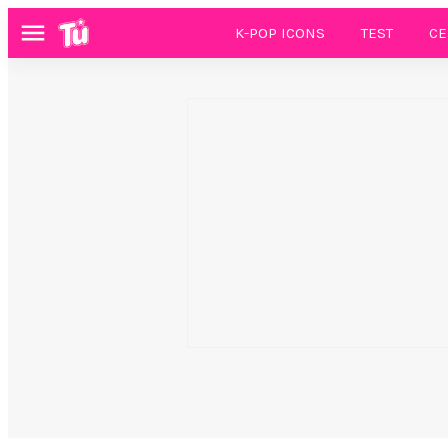
K-POP ICONS
TEST
CE
Menú