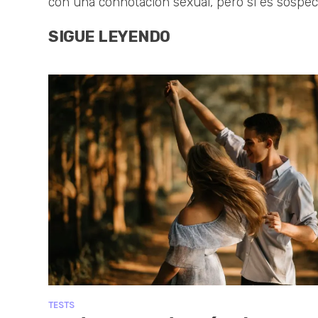
con una connotación sexual, pero sí es sospe
SIGUE LEYENDO
TESTS