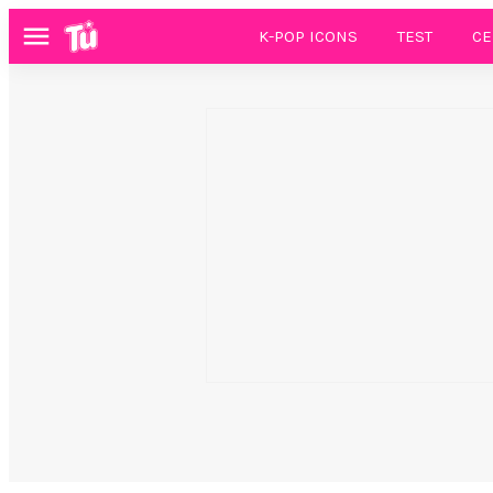
K-POP ICONS
TEST
CE
Menú