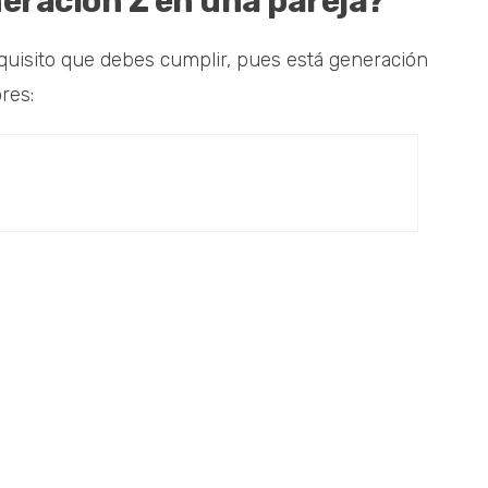
eración Z en una pareja?
equisito que debes cumplir, pues está generación
res: