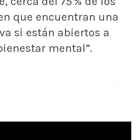
, cerca del 75 % de los
cen que encuentran una
va si están abiertos a
bienestar mental”.