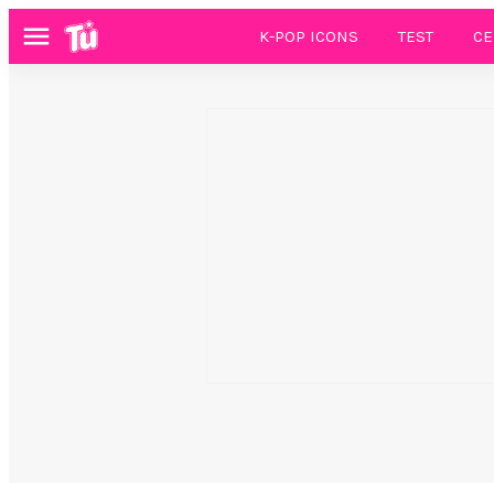
K-POP ICONS
TEST
CE
Menú