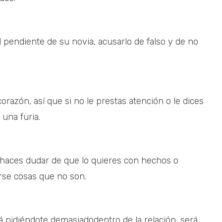
l pendiente de su novia, acusarlo de falso y de no
corazón, así que si no le prestas atención o le dices
 una furia.
lo haces dudar de que lo quieres con hechos o
rse cosas que no son.
tá pidiéndote demasiadodentro de la relación, será