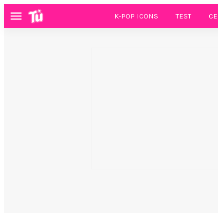
K-POP ICONS
TEST
CE
Menú