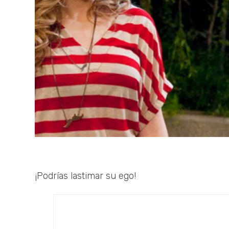
¡Podrías lastimar su ego!