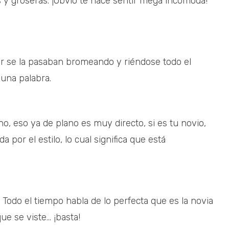
 y groseras. ¡Obvio te hace sentir mega incómoda!
ar se la pasaban bromeando y riéndose todo el
 una palabra.
, eso ya de plano es muy directo, si es tu novio,
por el estilo, lo cual significa que está
! Todo el tiempo habla de lo perfecta que es la novia
e se viste... ¡basta!