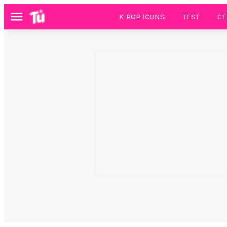
K-POP ICONS
TEST
CE
Menú